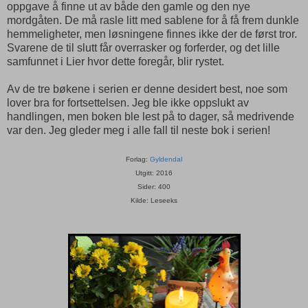
oppgave å finne ut av både den gamle og den nye
mordgåten. De må rasle litt med sablene for å få frem dunkle
hemmeligheter, men løsningene finnes ikke der de først tror.
Svarene de til slutt får overrasker og forferder, og det lille
samfunnet i Lier hvor dette foregår, blir rystet.
Av de tre bøkene i serien er denne desidert best, noe som
lover bra for fortsettelsen. Jeg ble ikke oppslukt av
handlingen, men boken ble lest på to dager, så medrivende
var den. Jeg gleder meg i alle fall til neste bok i serien!
Forlag:
Gyldendal
Utgitt: 2016
Sider: 400
Kilde: Leseeks