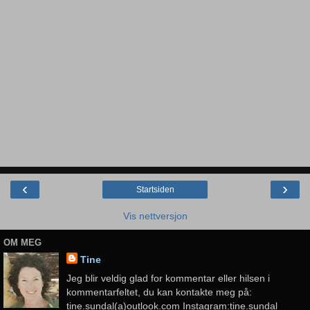
‹
›
Startsiden
Vis nettversjon
OM MEG
Tine
Jeg blir veldig glad for kommentar eller hilsen i
kommentarfeltet, du kan kontakte meg på:
tine.sundal(a)outlook.com Instagram:tine.sundal