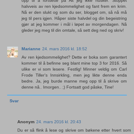
opp til å fortsette på Alt jeg ikke husker. Stoppet
halvveis av ren kjedsommelighet og fant frem en krim.
Nå er den slukt og som du ser, blogget om, så nå må
jeg til pers igjen. Håper siste halvdel og din begeistring
gjør at jeg kommer i mål i løpet av morgendagen. Nå
gleder jeg meg til din omtale, så sett deg ned og skriv!
Marianne
24. mars 2016 kl. 18:52
Av ren kjedsommelighet? Dette er boka som garantert
kommer til å befinne seg blant mine top 3 for 2016. Så
ulike er vi som lesere. Festlig! Minner veldig om Carl
Frode Tiller's Innsirkling, men jeg likte denne enda
bedre. Ja, jeg burde manne meg opp til å skrive om
denne nå.. Imorgen.. ;) Fortsatt god påske, Tine!
Svar
Anonym
24. mars 2016 kl. 20:43
Du er så flink å lese og skrive om bøkene etter hvert som