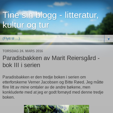
Tine sin blogg - litteratur,
kultur og tur
▼
TORSDAG 24. MARS 2016
Paradisbakken av Marit Reiersgård -
bok III i serien
Paradisbakken er den tredje boken i serien om
etterforskerne Verner Jacobsen og Bitte Røed. Jeg måtte
flire litt av mine omtaler av de andre bøkene, men
konkluderte med at jeg er godt fornøyd med denne tredje
boken.