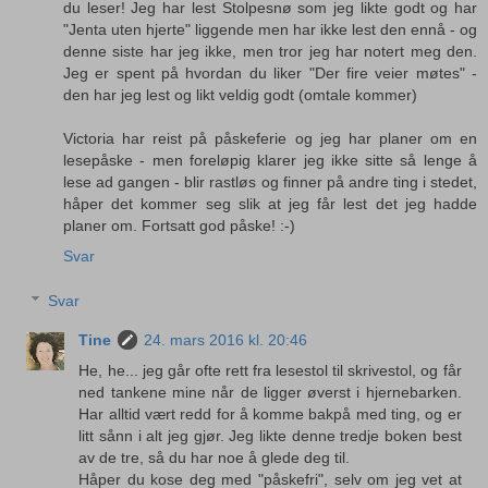
du leser! Jeg har lest Stolpesnø som jeg likte godt og har
"Jenta uten hjerte" liggende men har ikke lest den ennå - og
denne siste har jeg ikke, men tror jeg har notert meg den.
Jeg er spent på hvordan du liker "Der fire veier møtes" -
den har jeg lest og likt veldig godt (omtale kommer)
Victoria har reist på påskeferie og jeg har planer om en
lesepåske - men foreløpig klarer jeg ikke sitte så lenge å
lese ad gangen - blir rastløs og finner på andre ting i stedet,
håper det kommer seg slik at jeg får lest det jeg hadde
planer om. Fortsatt god påske! :-)
Svar
Svar
Tine
24. mars 2016 kl. 20:46
He, he... jeg går ofte rett fra lesestol til skrivestol, og får
ned tankene mine når de ligger øverst i hjernebarken.
Har alltid vært redd for å komme bakpå med ting, og er
litt sånn i alt jeg gjør. Jeg likte denne tredje boken best
av de tre, så du har noe å glede deg til.
Håper du kose deg med "påskefri", selv om jeg vet at