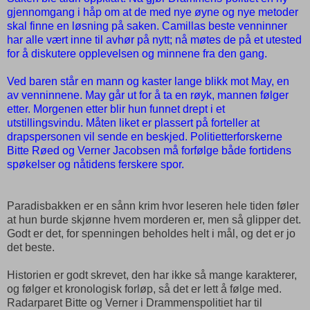
gjennomgang i håp om at de med nye øyne og nye metoder
skal finne en løsning på saken. Camillas beste venninner
har alle vært inne til avhør på nytt; nå møtes de på et utested
for å diskutere opplevelsen og minnene fra den gang.
Ved baren står en mann og kaster lange blikk mot May, en
av venninnene. May går ut for å ta en røyk, mannen følger
etter. Morgenen etter blir hun funnet drept i et
utstillingsvindu. Måten liket er plassert på forteller at
drapspersonen vil sende en beskjed. Politietterforskerne
Bitte Røed og Verner Jacobsen må forfølge både fortidens
spøkelser og nåtidens ferskere spor.
Paradisbakken er en sånn krim hvor leseren hele tiden føler
at hun burde skjønne hvem morderen er, men så glipper det.
Godt er det, for spenningen beholdes helt i mål, og det er jo
det beste.
Historien er godt skrevet, den har ikke så mange karakterer,
og følger et kronologisk forløp, så det er lett å følge med.
Radarparet Bitte og Verner i Drammenspolitiet har til