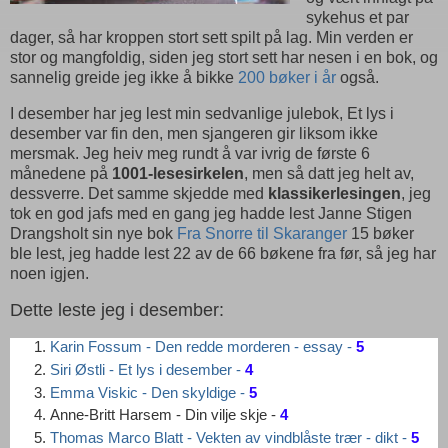
sykehus et par
dager, så har kroppen stort sett spilt på lag. Min verden er
stor og mangfoldig, siden jeg stort sett har nesen i en bok, og
sannelig greide jeg ikke å bikke
200 bøker i år
også.
I desember har jeg lest min sedvanlige julebok, Et lys i
desember var fin den, men sjangeren gir liksom ikke
mersmak. Jeg heiv meg rundt å var ivrig de første 6
månedene på
1001-lesesirkelen
, men så datt jeg helt av,
dessverre. Det samme skjedde med
klassikerlesingen
, jeg
tok en god jafs med en gang jeg hadde lest Janne Stigen
Drangsholt sin nye bok
Fra Snorre til Skaranger
15 bøker
ble lest, jeg hadde lest 22 av de 66 bøkene fra før, så jeg har
noen igjen.
Dette leste jeg i desember:
Karin Fossum - Den redde morderen - essay -
5
Siri Østli - Et lys i desember -
4
Emma Viskic - Den skyldige -
5
Anne-Britt Harsem - Din vilje skje -
4
Thomas Marco Blatt - Vekten av vindblåste trær - dikt -
5