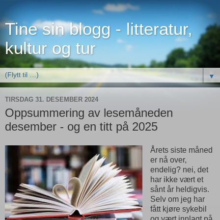
Tine sin blogg - litteratur,
kultur og tur
▼
TIRSDAG 31. DESEMBER 2024
Oppsummering av lesemåneden
desember - og en titt på 2025
Årets siste måned
er nå over,
endelig? nei, det
har ikke vært et
sånt år heldigvis.
Selv om jeg har
fått kjøre sykebil
og vært innlagt på