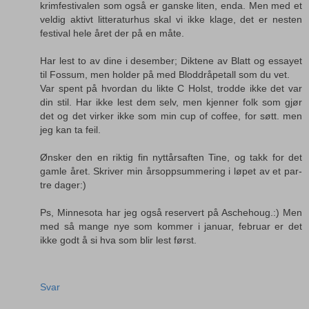
krimfestivalen som også er ganske liten, enda. Men med et
veldig aktivt litteraturhus skal vi ikke klage, det er nesten
festival hele året der på en måte.
Har lest to av dine i desember; Diktene av Blatt og essayet
til Fossum, men holder på med Bloddråpetall som du vet.
Var spent på hvordan du likte C Holst, trodde ikke det var
din stil. Har ikke lest dem selv, men kjenner folk som gjør
det og det virker ikke som min cup of coffee, for søtt. men
jeg kan ta feil.
Ønsker den en riktig fin nyttårsaften Tine, og takk for det
gamle året. Skriver min årsoppsummering i løpet av et par-
tre dager:)
Ps, Minnesota har jeg også reservert på Aschehoug.:) Men
med så mange nye som kommer i januar, februar er det
ikke godt å si hva som blir lest først.
Svar