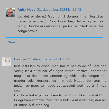
Anita Ness
31. desember 2024 kl. 23:42
Ja, det er deilig:) God tur til Bergen Tine. Jeg drar
dagen etter deg:) Rolig kveld her, dattra og jeg så
ferdig Hundre års ensomhet på Netflix. Sterk serie. Nå
senga straks..
Svar
Beathe
31. desember 2024 kl. 15:10
Kun lest Østli av disse, men har et par av de på vent her.
Veldig kjekt at vi har vår egen litteraturfestival, aberet for
meg er at det er om vinteren og midt i skisesongen, det
trumfer selv litterature for min del. Hadde det vært fra
midten av mars så hadde det absolutt vært noe å få med
seg.
Har flere bøker jeg ser frem til i 2025 og ikke minst at Ruth
Lillegraven kommer med tredje bok i krimserien sin, den blir
et "must" å få med seg.