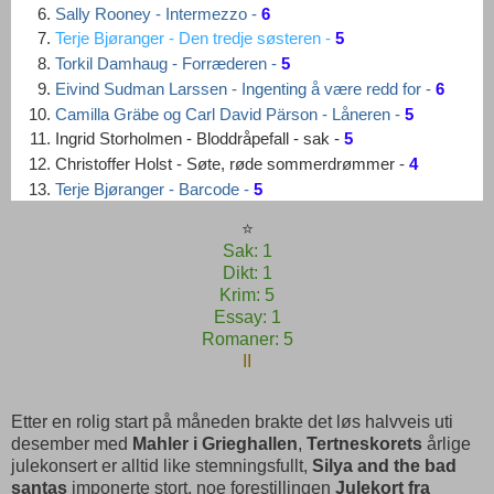
Sally Rooney - Intermezzo -
6
Terje Bjøranger - Den tredje søsteren -
5
Torkil Damhaug - Forræderen -
5
Eivind Sudman Larssen - Ingenting å være redd for -
6
Camilla Gräbe og Carl David Pärson - Låneren -
5
Ingrid Storholmen - Bloddråpefall - sak -
5
Christoffer Holst - Søte, røde sommerdrømmer -
4
Terje Bjøranger - Barcode -
5
⭐
Sak: 1
Dikt: 1
Krim: 5
Essay: 1
Romaner: 5
II
Etter en rolig start på måneden brakte det løs halvveis uti
desember med
Mahler i Grieghallen
,
Tertneskorets
årlige
julekonsert er alltid like stemningsfullt,
Silya and the bad
santas
imponerte stort, noe forestillingen
Julekort fra