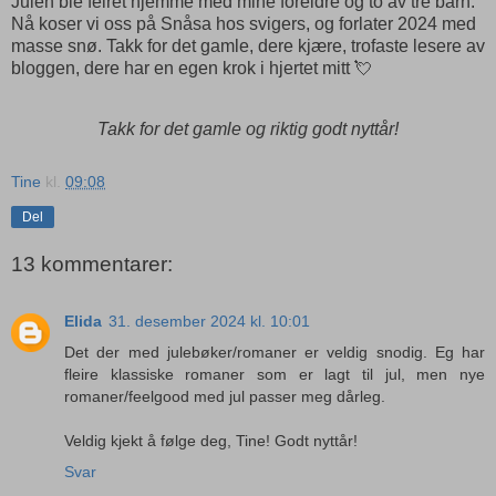
Julen ble feiret hjemme med mine foreldre og to av tre barn.
Nå koser vi oss på Snåsa hos svigers, og forlater 2024 med
masse snø. Takk for det gamle, dere kjære, trofaste lesere av
bloggen, dere har en egen krok i hjertet mitt 💘
Takk for det gamle og riktig godt nyttår!
Tine
kl.
09:08
Del
13 kommentarer:
Elida
31. desember 2024 kl. 10:01
Det der med julebøker/romaner er veldig snodig. Eg har
fleire klassiske romaner som er lagt til jul, men nye
romaner/feelgood med jul passer meg dårleg.
Veldig kjekt å følge deg, Tine! Godt nyttår!
Svar