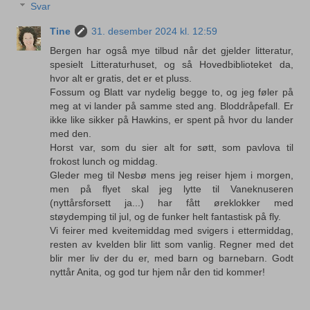
Svar
Tine
31. desember 2024 kl. 12:59
Bergen har også mye tilbud når det gjelder litteratur,
spesielt Litteraturhuset, og så Hovedbiblioteket da,
hvor alt er gratis, det er et pluss.
Fossum og Blatt var nydelig begge to, og jeg føler på
meg at vi lander på samme sted ang. Bloddråpefall. Er
ikke like sikker på Hawkins, er spent på hvor du lander
med den.
Horst var, som du sier alt for søtt, som pavlova til
frokost lunch og middag.
Gleder meg til Nesbø mens jeg reiser hjem i morgen,
men på flyet skal jeg lytte til Vaneknuseren
(nyttårsforsett ja...) har fått øreklokker med
støydemping til jul, og de funker helt fantastisk på fly.
Vi feirer med kveitemiddag med svigers i ettermiddag,
resten av kvelden blir litt som vanlig. Regner med det
blir mer liv der du er, med barn og barnebarn. Godt
nyttår Anita, og god tur hjem når den tid kommer!