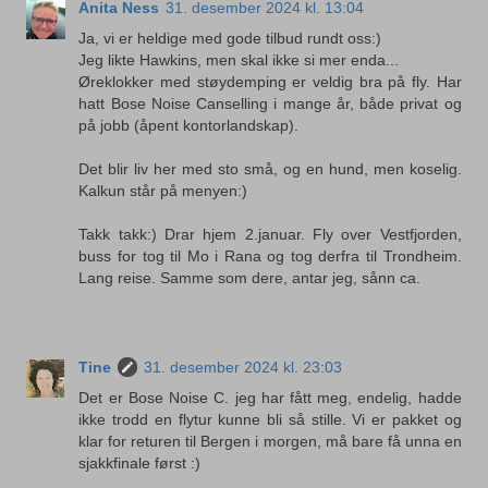
Anita Ness
31. desember 2024 kl. 13:04
Ja, vi er heldige med gode tilbud rundt oss:)
Jeg likte Hawkins, men skal ikke si mer enda...
Øreklokker med støydemping er veldig bra på fly. Har
hatt Bose Noise Canselling i mange år, både privat og
på jobb (åpent kontorlandskap).
Det blir liv her med sto små, og en hund, men koselig.
Kalkun står på menyen:)
Takk takk:) Drar hjem 2.januar. Fly over Vestfjorden,
buss for tog til Mo i Rana og tog derfra til Trondheim.
Lang reise. Samme som dere, antar jeg, sånn ca.
Tine
31. desember 2024 kl. 23:03
Det er Bose Noise C. jeg har fått meg, endelig, hadde
ikke trodd en flytur kunne bli så stille. Vi er pakket og
klar for returen til Bergen i morgen, må bare få unna en
sjakkfinale først :)